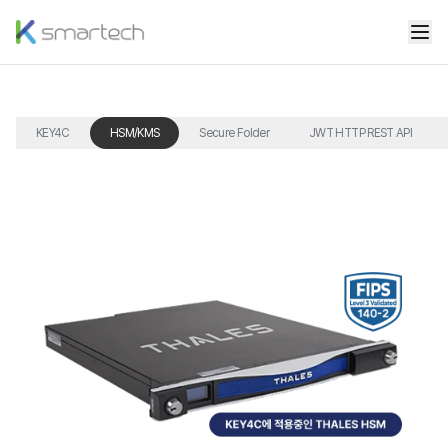
KEY4C
HSM/KMS
Secure Folder
JWT HTTP REST API
무료 컨설팅 신청
Newsroom
개요
KEY4C
HMS·KSM 서비스
KEY4C 고객센터 유선 연락처 안내 파트너 신청 · 상담 신청 · 데모 요청
뉴스 기사 목록 및 기사 바로가기
CEO 인사말·KEY4C 로드맵·오시는길·미국법인 소개
Root of Trust(HSM)를 기반 보안 서비스
KEY4C의 HSM, KMS 서비스 및 인증 토큰 서명 처리 지원
도입 가이드
Youtube
연혁 및 주요 실적
HSM·KMS
Digital Key 보안 강화
KEY4C 소개서 및 브로슈어 다운로드, Gitbook 링크 연결
KEY4C 공식 유튜브 KEY Talk
Ksmartech 연혁 및 SI·SM 주요 실적
물리적인 장비 없이 클라우드 환경에서 효율적인 제공
HSM을 이용한 Digital Key 보안 강화
인증 및 특허
Secure Folder
HSM 기반 전자서명
Ksmartech 인증·특허·수상·상표 내역
파일, 폴더 자동 암·복호화 비인가계정 접근 제어
HSM 기반, 전자서명 서비스 지원
JWT
ESG 경영
Private CA 서비스
HTTP REST API