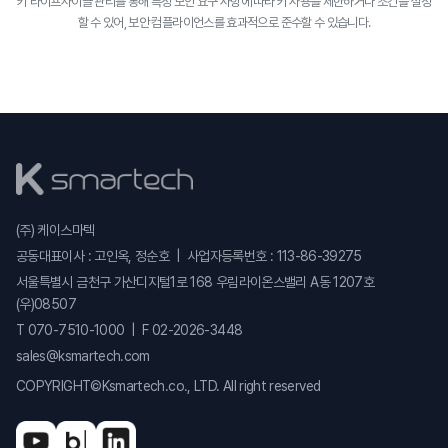
키 라이프사이클 관리를 통해 특정 보안 요구 사항에 따라 키 사용을 제한하거나 조건을 설정
할 수 있어, 보안 컴플라이언스를 효과적으로 준수할 수 있습니다.
(주) 케이스마텍
공동대표이사 : 고인옥, 정순호 | 사업자등록번호 : 113-86-39275
서울특별시 금천구 가산디지털1로 168 우림라이온스밸리 A동 1207호
(우)08507
T 070-7510-1000 | F 02-2026-3448
sales@ksmartech.com
COPYRIGHT©Ksmartech.co., LTD. All right reserved